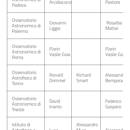
Arcidiacono
Pastore
Padova
Osservatorio
Giovanni
Rosalba
Astronomico di
Liggio
Mattei
Palermo
Osservatorio
Florin
Florin
Astronomico di
Vasile Goia
Vasile Goia
Roma
Osservatorio
Ronald
Richard
Alessandro
Astrofisico di
Drimmel
Smart
Bemporad
Torino
Osservatorio
David
Federico
Astronomico di
Inamo
Gasparo
Trieste
Istituto di
Alessandro