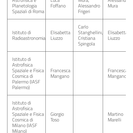
Astrofisica e
Luca
Mura,
Alessandro
Planetologia
Foffano
Alessandro
Mura
Spaziali di Roma
Frigeri
Carlo
Istituto di
Elisabetta
Stanghellini,
Elisabetta
Radioastronomia
Liuzzo
Cristiana
Liuzzo
Spingola
Istituto di
Astrofisica
Spaziale e Fisica
Francesca
Francesca
Cosmica di
Mangano
Mangano
Palermo (IASF
Palermo)
Istituto di
Astrofisica
Spaziale e Fisica
Giorgio
Martino
Cosmica di
Toso
Marelli
Milano (IASF
Milano)