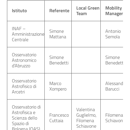
Local Green
Mobility
Istituto
Referente
Team
Manager
INAF –
Simone
Antonio
Amministrazione
Mattana
Semola
Centrale
Osservatorio
Simone
Simone
Astronomico
Benedetti
Benedetti
d’Abruzzo
Osservatorio
Marco
Alessandro
Astrofisico di
Xompero
Barucci
Arcetri
Osservatorio di
Valentina
Astrofisica e
Francesco
Guglielmo,
Filomena
Scienza dello
Cuttaia
Filomena
Schiavone
Spazio di
Schiavone
Bologna (OAS)