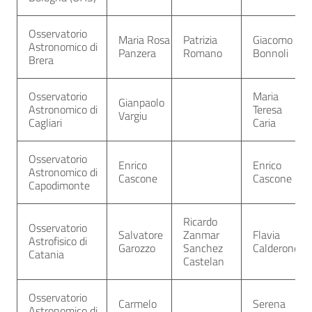
Osservatorio
Maria Rosa
Patrizia
Giacomo
Astronomico di
Panzera
Romano
Bonnoli
Brera
Osservatorio
Maria
Gianpaolo
Astronomico di
Teresa
Vargiu
Cagliari
Caria
Osservatorio
Enrico
Enrico
Astronomico di
Cascone
Cascone
Capodimonte
Ricardo
Osservatorio
Salvatore
Zanmar
Flavia
Astrofisico di
Garozzo
Sanchez
Calderone
Catania
Castelan
Osservatorio
Carmelo
Serena
Astronomico di